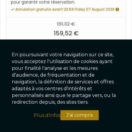
pour garantir votre réservation.
Annulation gratuite avant 23:59 Friday 07 August 2026
191,32 €
159,52 €
Petit-déjeuner inclus
Réserver
En poursuivant votre navigation sur ce site,
vous acceptez l'utilisation de cookies ayant
En promotion
pour finalité l'analyse et les mesures
d'audience, de fréquentation et de
navigation, la définition de services et offres
adaptés à vos centres d'intérêts et
Standard
plus que 1
× 2
personnalisés ainsi que le partage vers, ou la
redirection depuis, des sites tiers.
Tarif Flexible
Annulation Gratuite jusqu'à 2 jours avant l'arrivée La
J'ai compris
Plus d'infos
1ère nuit facturée dans les 2 jours précédant l'arrivée
Recherche
Réservation
Compte
et en cas de non-présentation. Votre carte bancaire