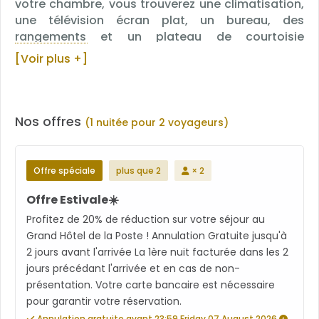
votre chambre, vous trouverez une climatisation,
une télévision écran plat, un bureau, des
rangements et un plateau de courtoisie
(bouilloire, thé et café).
[Voir plus +]
Nos offres
(1 nuitée pour 2 voyageurs)
Offre spéciale
plus que 2
× 2
Offre Estivale☀️
Profitez de 20% de réduction sur votre séjour au
Grand Hôtel de la Poste ! Annulation Gratuite jusqu'à
2 jours avant l'arrivée La 1ère nuit facturée dans les 2
jours précédant l'arrivée et en cas de non-
présentation. Votre carte bancaire est nécessaire
pour garantir votre réservation.
Annulation gratuite avant 23:59 Friday 07 August 2026