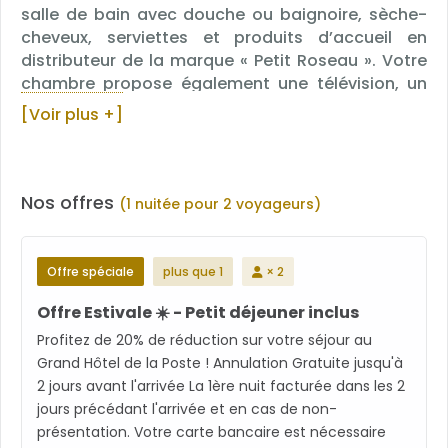
salle de bain avec douche ou baignoire, sèche-
cheveux, serviettes et produits d’accueil en
distributeur de la marque « Petit Roseau ». Votre
chambre propose également une télévision, un
bureau, une climatisation et bien d’autres
[Voir plus +]
équipements de qualité.
Nos offres
(1 nuitée pour 2 voyageurs)
Offre spéciale
plus que 1
× 2
Offre Estivale ☀️ - Petit déjeuner inclus
Profitez de 20% de réduction sur votre séjour au
Grand Hôtel de la Poste ! Annulation Gratuite jusqu'à
2 jours avant l'arrivée La 1ère nuit facturée dans les 2
jours précédant l'arrivée et en cas de non-
présentation. Votre carte bancaire est nécessaire