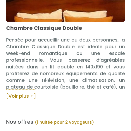
Chambre Classique Double
Pensée pour accueillir une ou deux personnes, la
Chambre Classique Double est idéale pour un
week-end romantique ou une escale
professionnelle. Vous passerez d’agréables
nuitées dans un lit double en 140x190 et vous
profiterez de nombreux équipements de qualité
comme une télévision, une climatisation, un
plateau de courtoisie (bouilloire, thé et café), un
bureau et des rangements. Vous aurez
[Voir plus +]
également accès à une salle de bain avec
douche, WC, sèche-cheveux, distributeur de gel
douche et de shampoing, de la marque bio « Petit
Roseau ».
Nos offres
(1 nuitée pour 2 voyageurs)