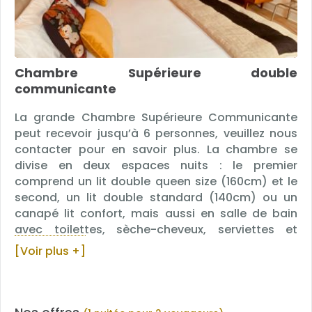
Chambre Supérieure double
communicante
La grande Chambre Supérieure Communicante
peut recevoir jusqu’à 6 personnes, veuillez nous
contacter pour en savoir plus. La chambre se
divise en deux espaces nuits : le premier
comprend un lit double queen size (160cm) et le
second, un lit double standard (140cm) ou un
canapé lit confort, mais aussi en salle de bain
avec toilettes, sèche-cheveux, serviettes et
produits d’accueil en distributeur « Petit Roseau ».
[Voir plus +]
Une télévision, une climatisation, un bureau, un
plateau de courtoisie, des rangements et un petit
réfrigérateur vide font partie des équipements à
votre disposition.