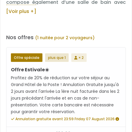
compose également d’une salle de bain avec
douche, toilettes, sèche-cheveux et produits
[Voir plus +]
d’accueil en distributeur de la forme « Petit
Roseau ».
Nos offres
(1 nuitée pour 2 voyageurs)
Offre spéciale
plus que 1
× 2
Offre Estivale☀️
Profitez de 20% de réduction sur votre séjour au
Grand Hôtel de la Poste ! Annulation Gratuite jusqu'à
2 jours avant l'arrivée La 1ère nuit facturée dans les 2
jours précédant l'arrivée et en cas de non-
présentation. Votre carte bancaire est nécessaire
pour garantir votre réservation.
Annulation gratuite avant 23:59 Friday 07 August 2026