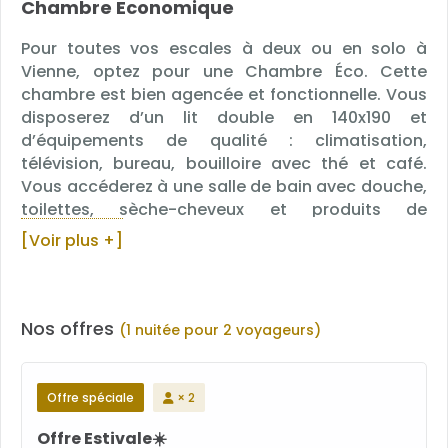
Chambre Economique
Pour toutes vos escales à deux ou en solo à
Vienne, optez pour une Chambre Éco. Cette
chambre est bien agencée et fonctionnelle. Vous
disposerez d’un lit double en 140x190 et
d’équipements de qualité : climatisation,
télévision, bureau, bouilloire avec thé et café.
Vous accéderez à une salle de bain avec douche,
toilettes, sèche-cheveux et produits de
bienvenue (serviettes et distributeur de gel
[Voir plus +]
douche et de shampoing « Petit Roseau »).
Nos offres
(1 nuitée pour 2 voyageurs)
Offre spéciale
× 2
Offre Estivale☀️