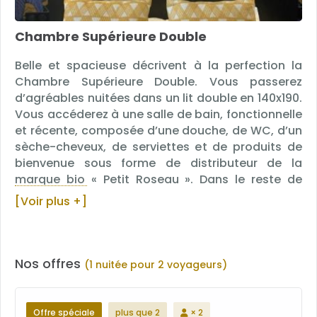
Chambre Supérieure Double
Belle et spacieuse décrivent à la perfection la
Chambre Supérieure Double. Vous passerez
d’agréables nuitées dans un lit double en 140x190.
Vous accéderez à une salle de bain, fonctionnelle
et récente, composée d’une douche, de WC, d’un
sèche-cheveux, de serviettes et de produits de
bienvenue sous forme de distributeur de la
marque bio « Petit Roseau ». Dans le reste de
votre chambre, vous trouverez une télévision, une
[Voir plus +]
climatisation, un bureau et un plateau de
courtoisie avec une bouilloire, du thé et du café.
Nos offres
(1 nuitée pour 2 voyageurs)
Offre spéciale
plus que 2
× 2